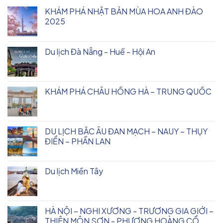
KHÁM PHÁ NHẬT BẢN MÙA HOA ANH ĐÀO
2025
Du lịch Đà Nẵng - Huế - Hội An
KHÁM PHÁ CHÂU HỒNG HÀ – TRUNG QUỐC
DU LỊCH BẮC ÂU ĐAN MẠCH – NAUY – THỤY
ĐIỂN – PHẦN LAN
Du lịch Miền Tây
HÀ NỘI – NGHI XƯƠNG - TRƯƠNG GIA GIỚI –
THIÊN MÔN SƠN - PHƯỢNG HOÀNG CỔ