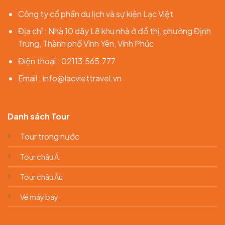
Công ty cổ phần du lịch và sự kiện Lạc Việt
Địa chỉ : Nhà 10 dãy L8 khu nhà ở đổ thị, phường Định
Trung, Thành phố Vĩnh Yên, Vĩnh Phúc
Điện thoại : 02113.565.777
Email : info@lacviettravel.vn
Danh sách Tour
Tour trong nước
Tour châu Á
Tour châu Âu
Vé máy bay