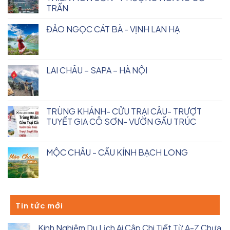
TRẤN
ĐẢO NGỌC CÁT BÀ - VỊNH LAN HẠ
LAI CHÂU – SAPA – HÀ NỘI
TRÙNG KHÁNH- CỬU TRẠI CÂU- TRƯỢT
TUYẾT GIA CÔ SƠN- VƯỜN GẤU TRÚC
MỘC CHÂU - CẦU KÍNH BẠCH LONG
Tin tức mới
Kinh Nghiệm Du Lịch Ai Cập Chi Tiết Từ A-Z Chưa