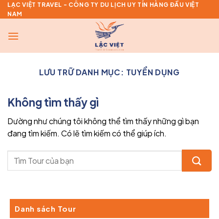
Bỏ
LẠC VIỆT TRAVEL - CÔNG TY DU LỊCH UY TÍN HÀNG ĐẦU VIỆT
NAM
qua
nội
dung
LƯU TRỮ DANH MỤC:
TUYỂN DỤNG
Không tìm thấy gì
Dường như chúng tôi không thể tìm thấy những gì bạn
đang tìm kiếm. Có lẽ tìm kiếm có thể giúp ích.
Danh sách Tour